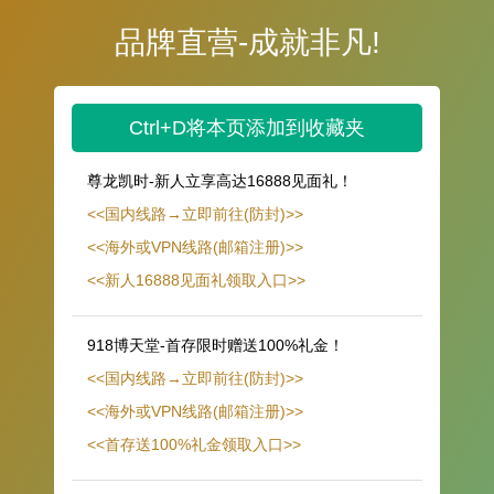
品牌直营-成就非凡!
Ctrl+D将本页添加到收藏夹
尊龙凯时-新人立享高达16888见面礼！
<<国内线路→立即前往(防封)>>
<<海外或VPN线路(邮箱注册)>>
<<新人16888见面礼领取入口>>
918博天堂-首存限时赠送100%礼金！
<<国内线路→立即前往(防封)>>
<<海外或VPN线路(邮箱注册)>>
<<首存送100%礼金领取入口>>